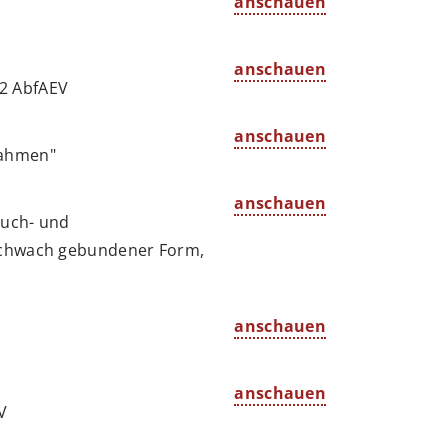
anschauen
anschauen
2 AbfAEV
anschauen
nahmen"
anschauen
ruch- und
 schwach gebundener Form,
anschauen
anschauen
V