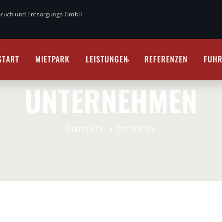
Abbruch und Entsorgungs GmbH
START
MIETPARK
LEISTUNGEN
REFERENZEN
FUH
UNTERNEHMEN
Startseite
Zertifikate