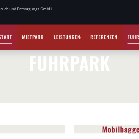
Abbruch und Entsorgungs GmbH
START
MIETPARK
LEISTUNGEN
REFERENZEN
FUH
FUHRPARK
Mobilbagg