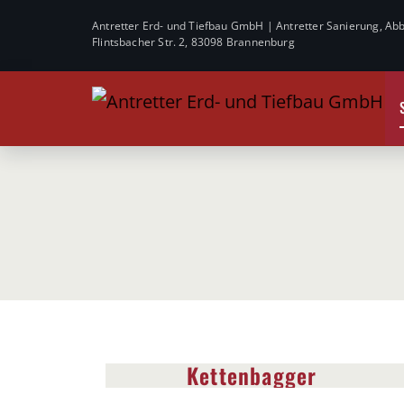
Antretter Erd- und Tiefbau GmbH | Antretter Sanierung, 
Flintsbacher Str. 2, 83098 Brannenburg
Kettenbagger