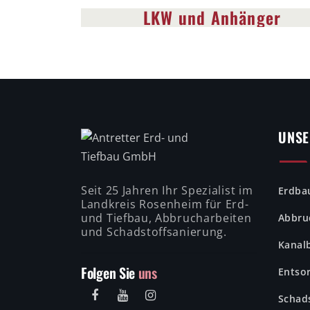
LKW und Anhänger
UNS
Seit 25 Jahren Ihr Spezialist im
Erdba
Landkreis Rosenheim für Erd-
und Tiefbau, Abbrucharbeiten
Abbru
und Schadstoffsanierung.
Kanal
Folgen Sie
uns
Entso
Schad